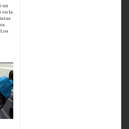
ó un
 en la
istas
vos
 Los