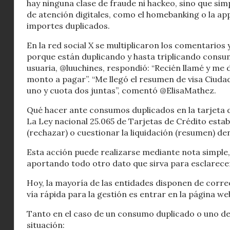
hay ninguna clase de fraude ni hackeo, sino que sim
de atención digitales, como el homebanking o la ap
importes duplicados.
En la red social X se multiplicaron los comentarios
porque están duplicando y hasta triplicando consu
usuaria, @luuchines, respondió: “Recién llamé y me d
monto a pagar”. “Me llegó el resumen de visa Ciud
uno y cuota dos juntas”, comentó @ElisaMathez.
Qué hacer ante consumos duplicados en la tarjeta 
La Ley nacional 25.065 de Tarjetas de Crédito estab
(rechazar) o cuestionar la liquidación (resumen) den
Esta acción puede realizarse mediante nota simple, p
aportando todo otro dato que sirva para esclarece
Hoy, la mayoría de las entidades disponen de corre
vía rápida para la gestión es entrar en la página we
Tanto en el caso de un consumo duplicado o uno des
situación: