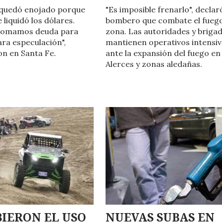
 quedó enojado porque
"Es imposible frenarlo", declar
e liquidó los dólares.
bombero que combate el fuego
tomamos deuda para
zona. Las autoridades y brigad
ara especulación",
mantienen operativos intensi
n en Santa Fe.
ante la expansión del fuego en
Alerces y zonas aledañas.
IERON EL USO
NUEVAS SUBAS EN