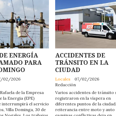
DE ENERGÍA
ACCIDENTES DE
AMADO PARA
TRÁNSITO EN LA
DOMINGO
CIUDAD
7/02/2026
Locales
07/02/2026
Redacción
 Rafaela de la Empresa
Varios accidentes de tránsito 
e la Energia (EPE)
registraron en la víspera en
 interrumpirá el servicio
diferentes puntos de la ciudad
os, Villa Dominga, 30 de
reiterancia entre moto y auto
os Nogales. Los trabajos
esquinas conflictivas deja en