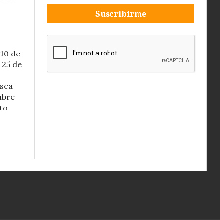
Suscribirme
 10 de
 25 de
usca
mbre
nto