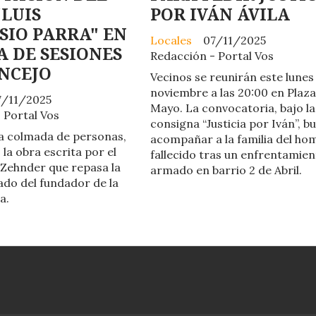
"LUIS
POR IVÁN ÁVILA
IO PARRA" EN
Locales
07/11/2025
A DE SESIONES
Redacción - Portal Vos
NCEJO
Vecinos se reunirán este lunes
noviembre a las 20:00 en Plaza
7/11/2025
Mayo. La convocatoria, bajo la
 Portal Vos
consigna “Justicia por Iván”, b
a colmada de personas,
acompañar a la familia del ho
la obra escrita por el
fallecido tras un enfrentamie
 Zehnder que repasa la
armado en barrio 2 de Abril.
gado del fundador de la
a.