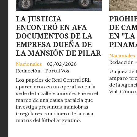
LA JUSTICIA
PROHIB
ENCONTRÓ EN AFA
DE CAM
DOCUMENTOS DE LA
EN "LA
EMPRESA DUEÑA DE
PINAM
LA MANSIÓN DE PILAR
Nacionales
Redacción -
Nacionales
02/02/2026
Redacción - Portal Vos
Un juez de 
amparo pres
Los papeles de Real Central SRL
de la Agenc
aparecieron en un operativo en la
Vial. Cómo s
sede de la calle Viamonte. Fue en el
marco de una causa paralela que
investiga presuntas maniobras
irregulares con dinero de la casa
matriz del fútbol argentino.