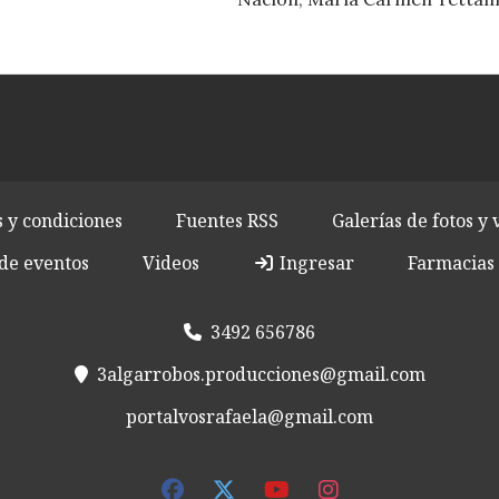
 y condiciones
Fuentes RSS
Galerías de fotos y 
de eventos
Videos
Ingresar
Farmacias 
3492 656786
3algarrobos.producciones@gmail.com
portalvosrafaela@gmail.com