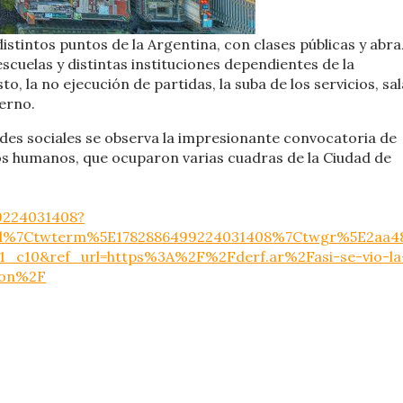
distintos puntos de la Argentina, con clases públicas y abr
escuelas y distintas instituciones dependientes de la
o, la no ejecución de partidas, la suba de los servicios, sal
ierno.
edes sociales se observa la impresionante convocatoria de
s humanos, que ocuparon varias cuadras de la Ciudad de
99224031408?
d%7Ctwterm%5E1782886499224031408%7Ctwgr%5E2aa4
_c10&ref_url=https%3A%2F%2Fderf.ar%2Fasi-se-vio-la
dron%2F