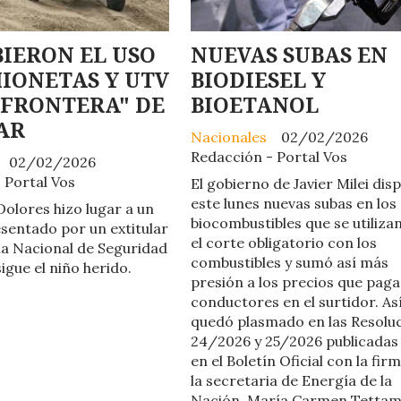
IERON EL USO
NUEVAS SUBAS EN
IONETAS Y UTV
BIODIESEL Y
 FRONTERA" DE
BIOETANOL
AR
Nacionales
02/02/2026
Redacción - Portal Vos
02/02/2026
 Portal Vos
El gobierno de Javier Milei dis
este lunes nuevas subas en los
Dolores hizo lugar a un
biocombustibles que se utiliza
entado por un extitular
el corte obligatorio con los
ia Nacional de Seguridad
combustibles y sumó así más
igue el niño herido.
presión a los precios que paga
conductores en el surtidor. As
quedó plasmado en las Resolu
24/2026 y 25/2026 publicadas
en el Boletín Oficial con la fir
la secretaria de Energía de la
Nación, María Carmen Tettam