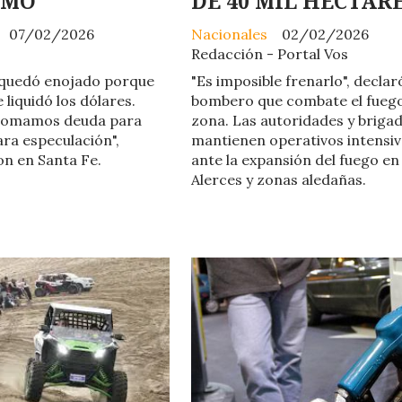
OMÓ
DE 40 MIL HECTÁR
07/02/2026
Nacionales
02/02/2026
Redacción - Portal Vos
 quedó enojado porque
"Es imposible frenarlo", declar
e liquidó los dólares.
bombero que combate el fuego
tomamos deuda para
zona. Las autoridades y brigad
ara especulación",
mantienen operativos intensi
n en Santa Fe.
ante la expansión del fuego en
Alerces y zonas aledañas.