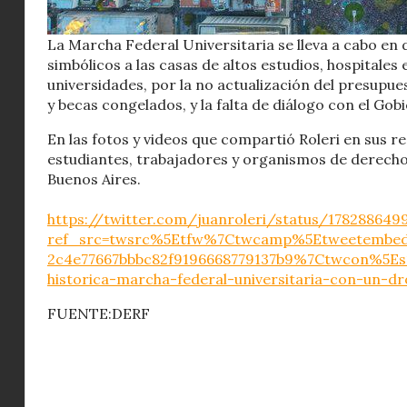
La Marcha Federal Universitaria se lleva a cabo en 
simbólicos a las casas de altos estudios, hospitales 
universidades, por la no actualización del presupuest
y becas congelados, y la falta de diálogo con el Gob
En las fotos y videos que compartió Roleri en sus r
estudiantes, trabajadores y organismos de derecho
Buenos Aires.
https://twitter.com/juanroleri/status/17828864
ref_src=twsrc%5Etfw%7Ctwcamp%5Etweetembe
2c4e77667bbbc82f9196668779137b9%7Ctwcon%5Es1
historica-marcha-federal-universitaria-con-un-
FUENTE:DERF