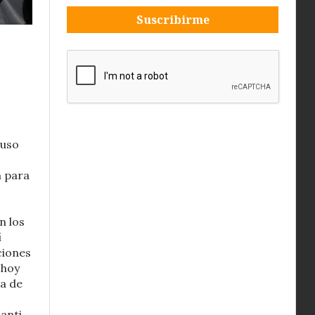
Suscribirme
puso
n para
n los
í
ciones
 hoy
ma de
anti.